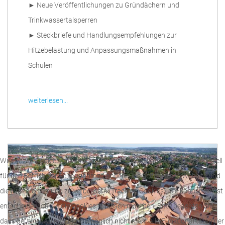
► Neue Veröffentlichungen zu Gründächern und
Trinkwassertalsperren
► Steckbriefe und Handlungsempfehlungen zur
Hitzebelastung und Anpassungsmaßnahmen in
Schulen
weiterlesen...
Wir nutzen Cookies auf unserer Website. Einige von ihnen sind essenziell
für den Betrieb der Seite, während andere uns helfen, diese Website und
die Nutzererfahrung zu verbessern (Tracking Cookies). Sie können selbst
entscheiden, ob Sie die Cookies zulassen möchten. Bitte beachten Sie,
dass bei einer Ablehnung womöglich nicht mehr alle Funktionalitäten der