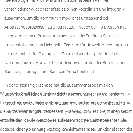
Meteorologie mit Prof. Matthias Mauder arbeiten Partner
verschiedener Wissenschaftsdisziplinen koordiniert und integrativ
zusammen, um die Kommunen möglichst umfassend bei
Anpassungsprozessen zu unterstützen. Neben der TU Dresden mit
insgesamt sieben Professuren sind auch die Friedrich-Schiller-
Universität Jena, das Helmholtz Zentrum für Umweltforschung, das
Leibniz-Institut für ökologische Raumentwicklung e.V., die United
Nations University sowie die Landesumweltämter der Bundesländer
Sachsen, Thüringen und Sachsen-Anhalt beteiligt.
In der ersten Projektphase hat die Zusammenarbeit mit den
Wir nutzen Cookies auf unserer Website. Einige von ihnen sind essenziell
überwiegend kleinen und mittleren Kommunen der KlimaKonform-
für den Betrieb der Seite, während andere uns helfen, diese Website und
Modellregion die Probleme im Zusammenhang mit der Anpassung
die Nutzererfahrung zu verbessern (Tracking Cookies). Sie können selbst
an die zunehmenden Extremwetterereignisse, wie Hitze, Dürre,
entscheiden, ob Sie die Cookies zulassen möchten. Bitte beachten Sie,
Starkregen und Hochwasser, sehr deutlich gemacht: Dominanz von
dass bei einer Ablehnung womöglich nicht mehr alle Funktionalitäten der
finanz- und personalschwachen Gemeinden, teilweise dem