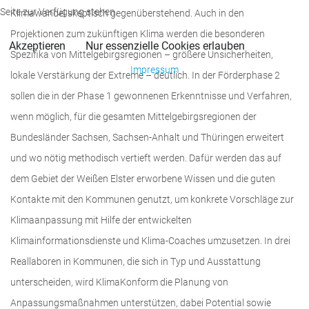
Seite zur Verfügung stehen.
Klimawandel skeptisch gegenüberstehend. Auch in den
Projektionen zum zukünftigen Klima werden die besonderen
Akzeptieren
Nur essenzielle Cookies erlauben
Spezifika von Mittelgebirgsregionen – größere Unsicherheiten,
Impressum
lokale Verstärkung der Extreme – deutlich. In der Förderphase 2
sollen die in der Phase 1 gewonnenen Erkenntnisse und Verfahren,
wenn möglich, für die gesamten Mittelgebirgsregionen der
Bundesländer Sachsen, Sachsen-Anhalt und Thüringen erweitert
und wo nötig methodisch vertieft werden. Dafür werden das auf
dem Gebiet der Weißen Elster erworbene Wissen und die guten
Kontakte mit den Kommunen genutzt, um konkrete Vorschläge zur
Klimaanpassung mit Hilfe der entwickelten
Klimainformationsdienste und Klima-Coaches umzusetzen. In drei
Reallaboren in Kommunen, die sich in Typ und Ausstattung
unterscheiden, wird KlimaKonform die Planung von
Anpassungsmaßnahmen unterstützen, dabei Potential sowie