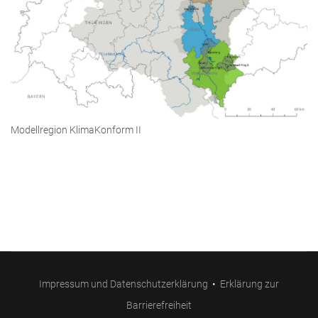
Modellregion KlimaKonform II
Impressum und Datenschutzerklärung
•
Erklärung zur
Barrierefreiheit