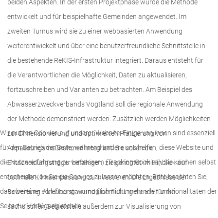
beiden Aspekten. In der ersten Projektphase wurde die Methode
entwickelt und für beispielhafte Gemeinden angewendet. Im
zweiten Turnus wird sie zu einer webbasierten Anwendung
weiterentwickelt und über eine benutzerfreundliche Schnittstelle in
die bestehende ReKIS-Infrastruktur integriert. Daraus entsteht für
die Verantwortlichen die Möglichkeit, Daten zu aktualisieren,
fortzuschreiben und Varianten zu betrachten. Am Beispiel des
Abwasserzweckverbands Vogtland soll die regionale Anwendung
der Methode demonstriert werden. Zusätzlich werden Möglichkeiten
Wir nutzen Cookies auf unserer Website. Einige von ihnen sind essenziell
zur Dimensionierung und optimierten Platzierung von
für den Betrieb der Seite, während andere uns helfen, diese Website und
Anpassungsmaßnahmen integriert. Sie sollen die
die Nutzererfahrung zu verbessern (Tracking Cookies). Sie können selbst
Entscheidungsträger befähigen, zielgerichtet im Hinblick auf
entscheiden, ob Sie die Cookies zulassen möchten. Bitte beachten Sie,
optimale Klimaanpassung zu investieren. Die Ergebnisse der
dass bei einer Ablehnung womöglich nicht mehr alle Funktionalitäten der
Bewertung von Überstau und Überflutung dienen für die
Seite zur Verfügung stehen.
sächsischen Gebietsteile außerdem zur Visualisierung von