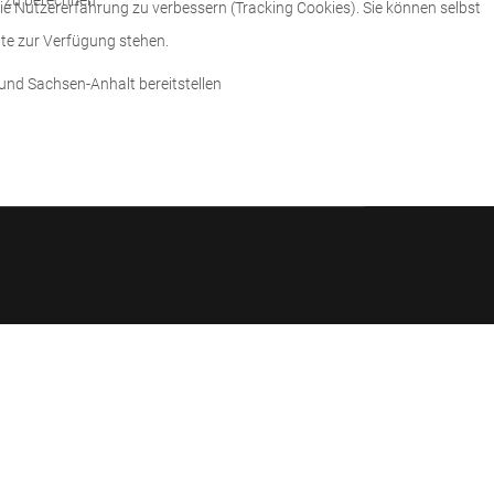
 zu berechnen.
die Nutzererfahrung zu verbessern (Tracking Cookies). Sie können selbst
ite zur Verfügung stehen.
und Sachsen-Anhalt bereitstellen