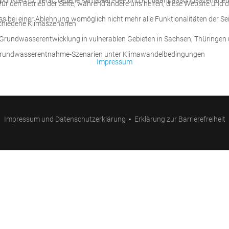
spunkten für verschiedene Klimawan-del- und Klimaanpassungsszenarien
 für den Betrieb der Seite, während andere uns helfen, diese Website und 
ss bei einer Ablehnung womöglich nicht mehr alle Funktionalitäten der Se
chiedene Klimaszenarien
Grundwasserentwicklung in vulnerablen Gebieten in Sachsen, Thüringen 
r Grundwasserentnahme-Szenarien unter Klimawandelbedingungen
Impressum
Impressum und Datenschutzerklärung
•
Erklärung zur Barrierefreiheit