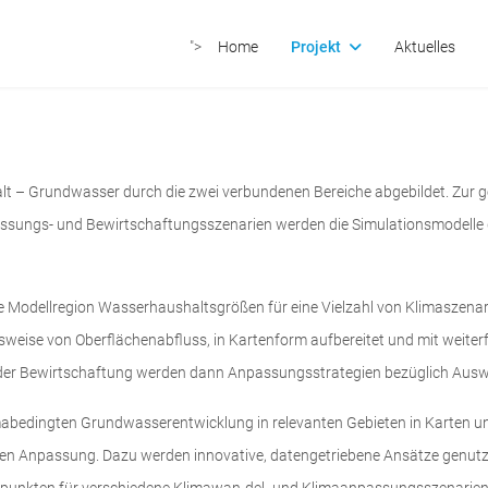
">
Home
Projekt
Aktuelles
lt – Grundwasser durch die zwei verbundenen Bereiche abgebildet. Zur 
sungs- und Bewirtschaftungsszenarien werden die Simulationsmodelle de
erte Modellregion Wasserhaushaltsgrößen für eine Vielzahl von Klimaszena
ielsweise von Oberflächenabfluss, in Kartenform aufbereitet und mit weit
er Bewirtschaftung werden dann Anpassungsstrategien bezüglich Auswi
klimabedingten Grundwasserentwicklung in relevanten Gebieten in Karten
en Anpassung. Dazu werden innovative, datengetriebene Ansätze genutz