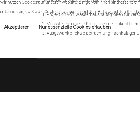
Grundwasserentwicklung an räumlich verteilten Mes
Wir nutzen Cookies auf unserer Website. Einige von ihnen sind essenziell
entscheiden, ob Sie die Cookies zulassen möchten. Bitte beachten Sie, da
Projektion von Wasserhaushaltsgrößen für vers
Messstellenbasierte Prognosen der zukünftigen 
Akzeptieren
Nur essenzielle Cookies erlauben
Ausgewählte, lokale Betrachtung nachhaltige